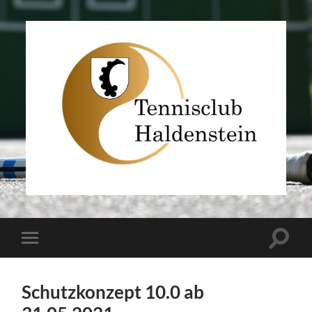
TC
Haldenstein
Toggle
Toggle
search
mobile
field
menu
Schutzkonzept 10.0 ab