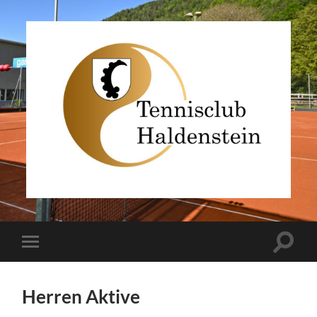
TC
Haldenstein
Toggle
Toggle
search
mobile
field
menu
Herren Aktive