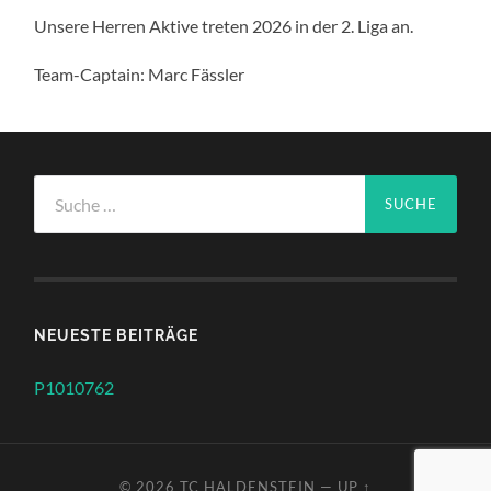
Unsere Herren Aktive treten 2026 in der 2. Liga an.
Team-Captain: Marc Fässler
Suche
nach:
NEUESTE BEITRÄGE
P1010762
© 2026
TC HALDENSTEIN
—
UP ↑