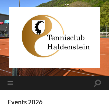
TC
Haldenstein
Toggle
Toggle
search
mobile
field
menu
Events 2026