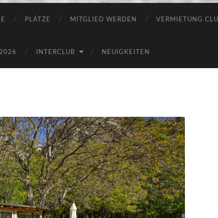
IE
PLÄTZE
MITGLIED WERDEN
VERMIETUNG CL
2026
INTERCLUB
NEUIGKEITEN