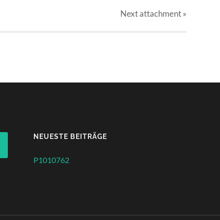
Next
attachment
»
NEUESTE BEITRÄGE
P1010762