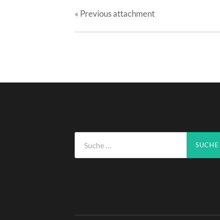
« Previous
attachment
Suche
nach: