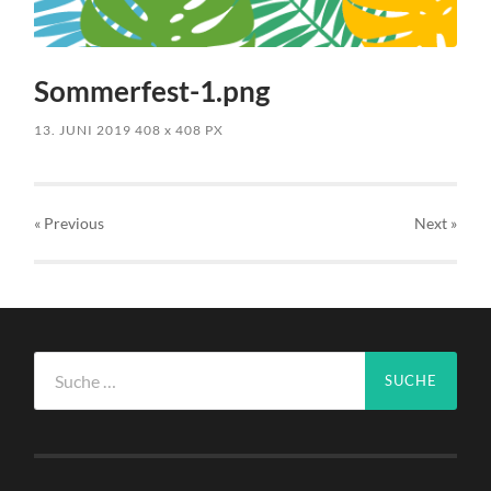
Sommerfest-1.png
13. JUNI 2019
408
x
408 PX
« Previous
Next
»
Suche
nach: