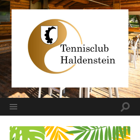
TC
Haldenstein
Toggle
Toggle
search
mobile
field
menu