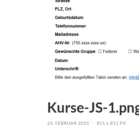
Kurse-JS-1.pn
23. FEBRUAR 2025
/
811
x
811 PX