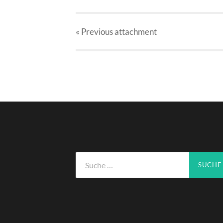
« Previous
attachment
Suche
nach: