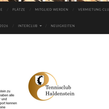
IE
PLÄTZE
MITGLIED WERDEN
VERMIETUNG CL
2026
INTERCLUB
NEUIGKEITEN