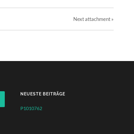
Next
attachment
»
NEUESTE BEITRÄGE
P1010762